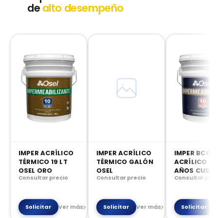
de
alto desempeño
IMPER ACRÍLICO
IMPER ACRÍLICO
IMPER BCO 1
TÉRMICO 19 LT
TÉRMICO GALÓN
ACRÍLICO OR
OSEL ORO
OSEL
AÑOS CUBE
Consultar precio
Consultar precio
Consultar prec
Solicitar
Ver más
Solicitar
Ver más
Solicitar
V