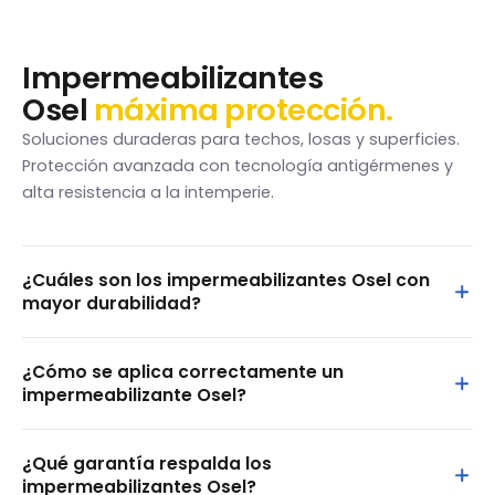
Impermeabilizantes
Osel
máxima protección.
Soluciones duraderas para techos, losas y superficies.
Protección avanzada con tecnología antigérmenes y
alta resistencia a la intemperie.
¿Cuáles son los impermeabilizantes Osel con
mayor durabilidad?
Contamos con dos líneas estrella en
¿Cómo se aplica correctamente un
impermeabilizantes acrílicos:
impermeabilizante Osel?
Osel Oro Máxima:
durabilidad estimada de 30 años,
El proceso es sencillo siguiendo estos pasos:
acabado satinado, máxima resistencia al agua y al
¿Qué garantía respalda los
salitre.
Preparación:
la superficie debe estar seca, limpia,
impermeabilizantes Osel?